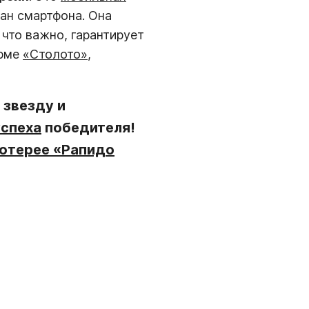
ан смартфона. Она
, что важно, гарантирует
орме
«Столото»
,
 звезду и
успеха
победителя!
отерее «Рапидо