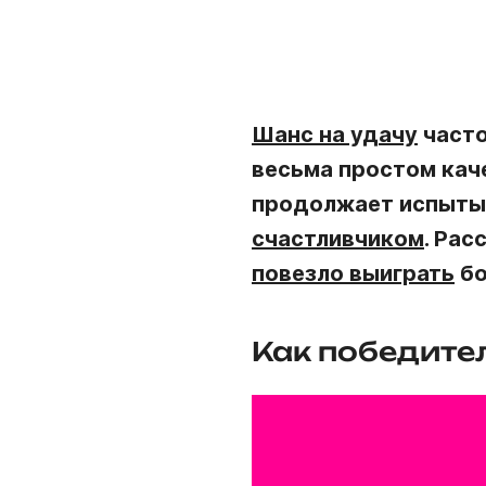
Шанс на удачу
часто
весьма простом каче
продолжает испытыва
счастливчиком
. Ра
повезло выиграть
бо
Как победите