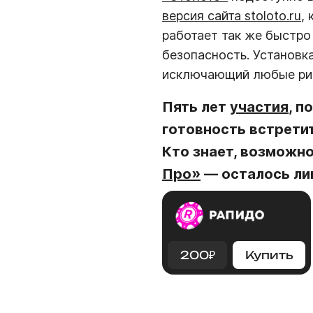
версия сайта stoloto.ru
,
работает так же быстро
безопасность. Установк
исключающий любые ри
Пять лет
участия
, п
готовность встрети
Кто знает, возможно
Про»
— осталось л
200
₽
Купить