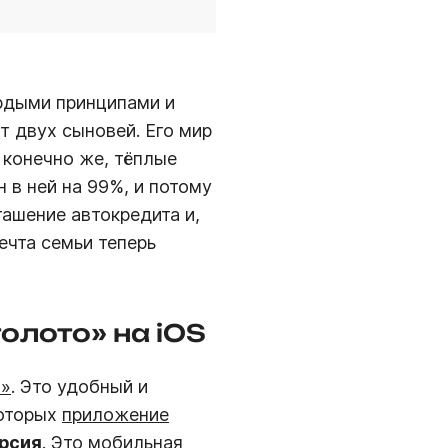
ёрдыми принципами и
т двух сыновей. Его мир
, конечно же, тёплые
 в ней на 99%, и потому
гашение автокредита и,
ечта семьи теперь
олото» на iOS
о»
. Это удобный и
которых
приложение
рсия
. Это
мобильная