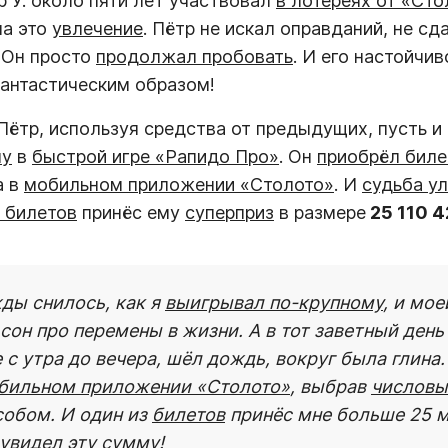
 У. около пяти лет участвовал
в лотереях от «Сто
ла это
увлечение
. Пётр не искал оправданий, не сд
 Он просто
продолжал пробовать
. И его настойчи
антастическим образом!
Пётр, используя средства от предыдущих, пусть и
чу
в
быстрой игре «Рапидо Про»
. Он
приобрёл бил
а в
мобильном приложении «Столото»
. И
судьба у
з билетов
принёс ему
суперприз
в размере
25 110 4
жды снилось, как я
выигрывал по-крупному
, и мое
сон про перемены в жизни. А в тот заветный день
 с утра до вечера, шёл дождь, вокруг была глина.
бильном приложении «Столото»
, выбрав
числовы
собом. И один из
билетов
принёс мне больше 25 м
 увидел эту сумму!