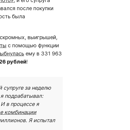
лото»
, и его супруга
авался после покупки
вость была
 скромных, выигрышей,
еты
с помощью функции
лыбнулась
ему в 331 963
26 рублей
!
й супруге за неделю
 я подрабатывал:
 И в процессе я
е комбинации
иллионов. Я испытал