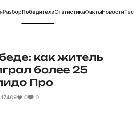
я
Разбор
Победители
Статистика
Факты
Новости
Тес
беде: как житель
грал более 25
пидо Про
17409
0
0