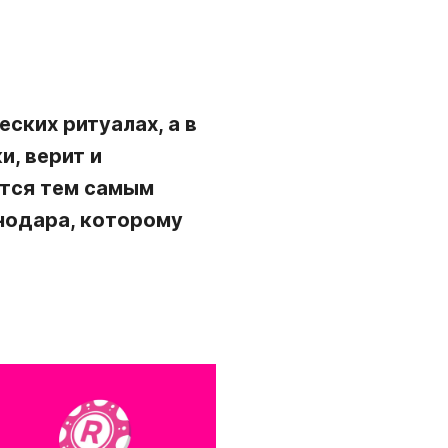
ских ритуалах, а в
и, верит и
ится тем самым
снодара, которому