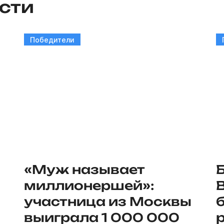
сти
Победители
«Муж называет
миллионершей»:
участница из Москвы
выиграла 1 000 000