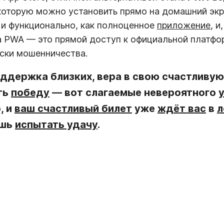
 которую можно установить прямо на домашний экр
 и функционально, как полноценное
приложение
, и
а PWA — это прямой доступ к официальной платф
ски мошенничества.
оддержка близких, вера в свою счастливую
ть
победу
— вот слагаемые невероятного
, и
ваш счастливый билет
уже
ждёт вас
в
л
ишь
испытать удачу
.