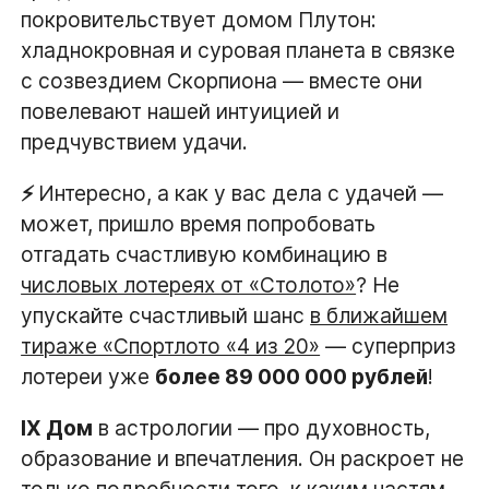
покровительствует домом Плутон:
хладнокровная и суровая планета в связке
с созвездием Скорпиона — вместе они
повелевают нашей интуицией и
предчувствием удачи.
⚡️
Интересно, а как у вас дела с удачей —
может, пришло время попробовать
отгадать счастливую комбинацию в
числовых лотереях от «Столото»
? Не
упускайте счастливый шанс
в ближайшем
тираже «Спортлото «4 из 20»
— суперприз
лотереи уже
более 89 000 000 рублей
!
IX Дом
в астрологии — про духовность,
образование и впечатления. Он раскроет не
только подробности того, к каким частям