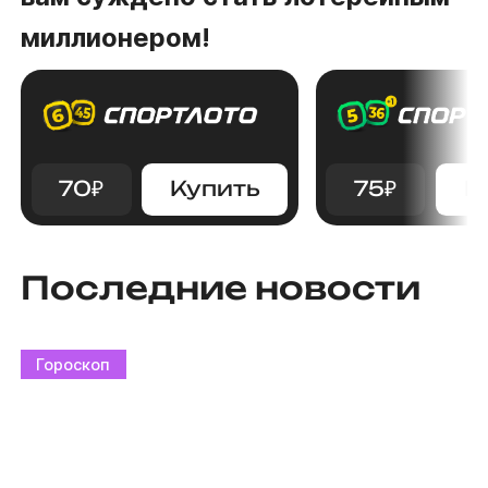
миллионером!
70
₽
Купить
75
₽
К
Последние новости
Гороскоп