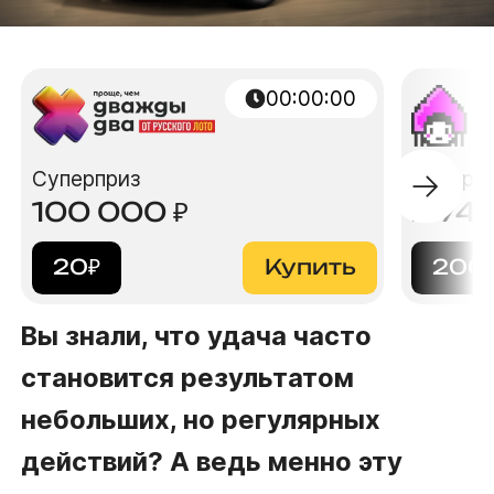
00:00:00
Суперприз
Суперп
100 000
₽
2 74
20
₽
Купить
200
Вы знали, что удача часто
становится результатом
небольших, но регулярных
действий? А ведь менно эту