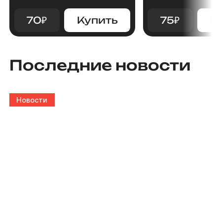
70
₽
Купить
75
₽
К
Последние новости
Новости