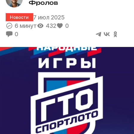
Фролов
7 июл 2025
Новости
6 минут
432
0
0