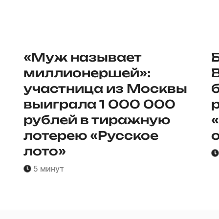
«Муж называет
миллионершей»:
участница из Москвы
выиграла 1 000 000
рублей в тиражную
лотерею «Русское
лото»
5 минут