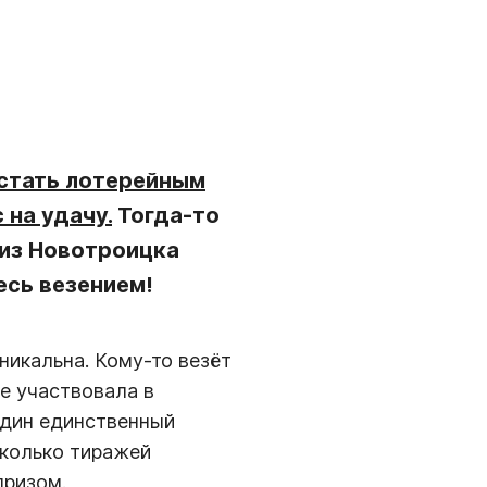
стать лотерейным
 на удачу.
Тогда-то
из Новотроицка
есь везением!
никальна. Кому-то везёт
не участвовала в
один единственный
сколько тиражей
призом.