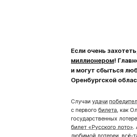
Если очень захотеть
миллионером
! Глав
и могут сбыться лю
Оренбургской облас
Случаи
удачи
победител
с первого
билета
, как О
государственных лотер
билет «Русского лото»
.
любимой
лотереи
, всё-