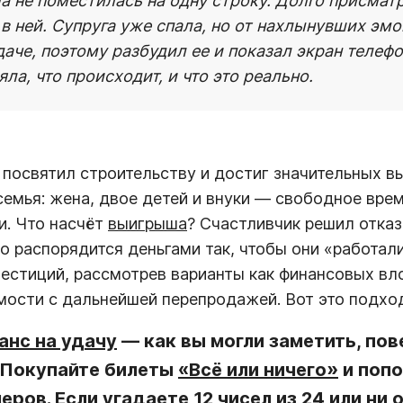
а не поместилась на одну строку. Долго присмат
в ней
.
Супруга уже спала, но от нахлынувших эмо
даче, поэтому разбудил ее и показал экран телефо
яла, что происходит, и что это реально.
посвятил строительству и достиг значительных вы
 семья: жена, двое детей и внуки — свободное вре
и. Что насчёт
выигрыша
? Счастливчик решил отка
о распорядится деньгами так, чтобы они «работал
вестиций, рассмотрев варианты как финансовых вло
ости с дальнейшей перепродажей. Вот это подхо
анс на удачу
— как вы могли заметить, по
 Покупайте билеты
«Всё или ничего»
и попо
ров. Если угадаете 12 чисел из 24 или ни 