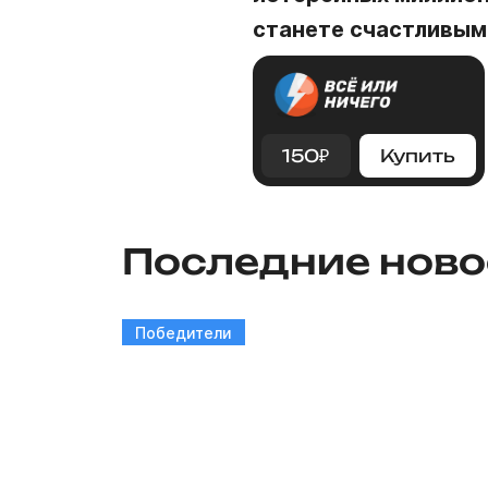
станете счастливым
150
₽
Купить
Последние ново
Победители