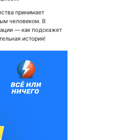
ества принимает
вым человеком. В
нации — как подскажет
тельная история!