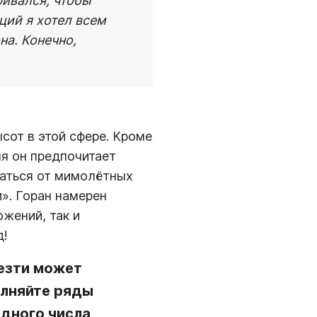
ривался, чтобы
ций я хотел всем
на. Конечно,
сот в этой сфере. Кроме
мя он предпочитает
заться от мимолётных
и». Горан намерен
жений, так и
д!
везти может
лняйте ряды
одного числа,