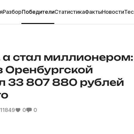
я
Разбор
Победители
Статистика
Факты
Новости
Тес
 а стал миллионером:
з Оренбургской
л 33 807 880 рублей
го
11849
0
0