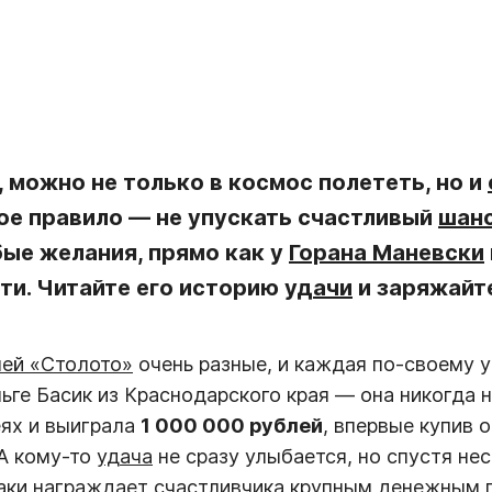
, можно не только в космос полететь, но и
ное правило — не упускать счастливый
шанс
бые желания, прямо как у
Горана Маневски
ти. Читайте его историю
удачи
и заряжайт
ей «Столото»
очень разные, и каждая по-своему у
льге Басик из Краснодарского края — она никогда 
еях и выиграла
1 000 000 рублей
, впервые купив 
 А кому-то
удача
не сразу улыбается, но спустя не
таки награждает счастливчика крупным денежным 