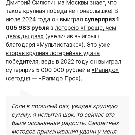
Дмитрий Силютин из Москвы знает, что
такое крупная победа не понаслышке! В
июле 2024 года он
выиграл
суперприз 1
005 983 рубля
в
лотерею «Проще, чем
дважды два»
(увеличив выигрыш
благодаря «Мультиставке»). Это уже
вторая крупная лотерейная удача
победителя, ведь в 2022 году он выиграл
суперприз 5 000 000 рублей в
«Рапидо»
(сегодня —
«Рапидо Про»
).
Если в прошлый раз, увидев крупную
сумму, я испытал шок, то сейчас это
была осознанная радость. Секретных
методов приманивания
удачи
у меня