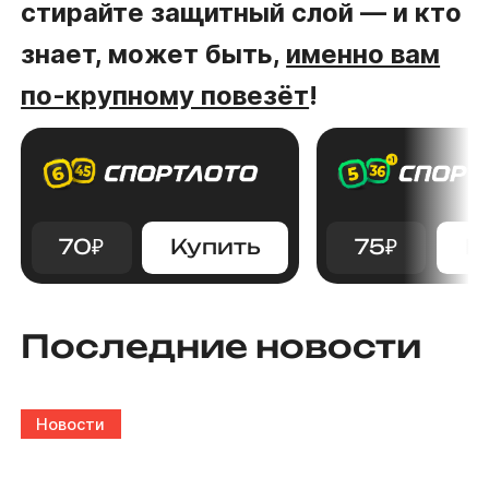
стирайте защитный слой — и кто
знает, может быть,
именно вам
по-крупному повезёт
!
70
₽
Купить
75
₽
К
Последние новости
Новости