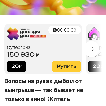
00:00:00
Суперприз
Суперп
150 930
₽
2 74
20
₽
Купить
200
Волосы на руках дыбом от
выигрыша
— так бывает не
только в кино! Житель