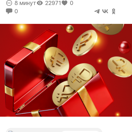
8 минут
22971
0
0