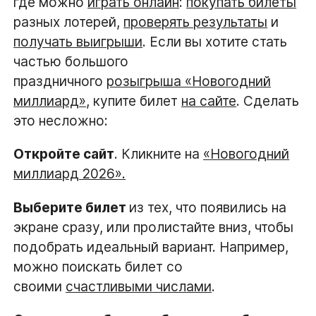
где можно
играть онлайн
:
покупать билеты
разных лотерей,
проверять результаты
и
получать выигрыши
. Если вы хотите стать
частью большого
праздничного
розыгрыша «Новогодний
миллиард»
, купите билет
на сайте
. Сделать
это несложно:
Откройте сайт
. Кликните на
«Новогодний
миллиард 2026»
.
Выберите билет
из тех, что появились на
экране сразу, или пролистайте вниз, чтобы
подобрать идеальный вариант. Например,
можно поискать билет со
своими
счастливыми числами
.