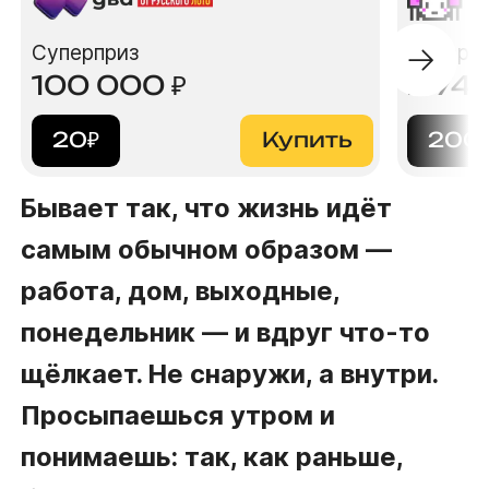
Суперприз
Суперп
100 000
₽
2 74
20
₽
Купить
200
Бывает так, что жизнь идёт
самым обычном образом —
работа, дом, выходные,
понедельник — и вдруг что-то
щёлкает. Не снаружи, а внутри.
Просыпаешься утром и
понимаешь: так, как раньше,