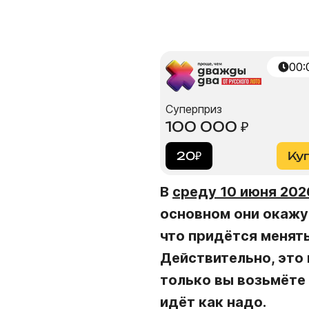
00:
Суперприз
100 000
₽
20
₽
Ку
В
среду 10 июня 202
основном они окажут
что придётся менят
Действительно, это 
только вы возьмёте 
идёт как надо.