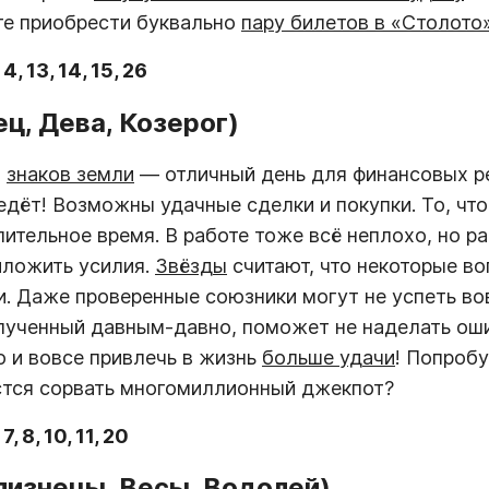
те приобрести буквально
пару билетов в «Столото
:
4, 13, 14, 15, 26
ец, Дева, Козерог)
я
знаков земли
— отличный день для финансовых р
дёт! Возможны удачные сделки и покупки. То, что
ительное время. В работе тоже всё неплохо, но р
иложить усилия.
Звёзды
считают, что некоторые в
. Даже проверенные союзники могут не успеть во
олученный давным-давно, поможет не наделать ош
о и вовсе привлечь в жизнь
больше удачи
! Попроб
тся сорвать многомиллионный джекпот?
:
7, 8, 10, 11, 20
лизнецы, Весы, Водолей)