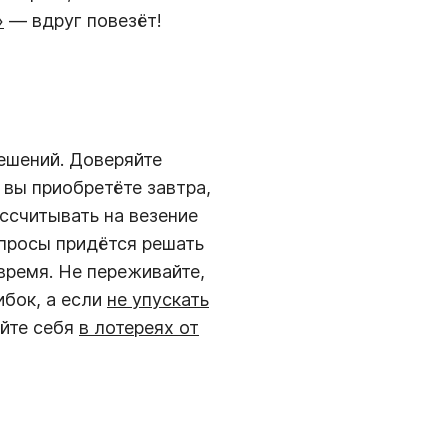
»
— вдруг повезёт!
ешений. Доверяйте
 вы приобретёте завтра,
ассчитывать на везение
опросы придётся решать
время. Не переживайте,
ибок, а если
не упускать
уйте себя
в лотереях от