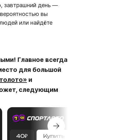
о, завтрашний день —
 вероятностью вы
 людей или найдёте
ными! Главное всегда
 место для большой
Столото»
и
может, следующим
40
₽
Купить
75
₽
Купить