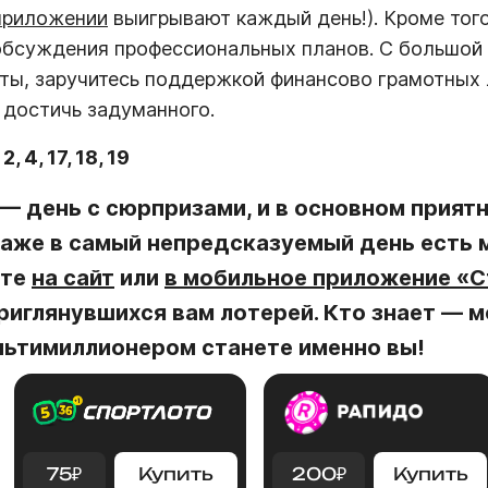
приложении
выигрывают каждый день!). Кроме тог
 обсуждения профессиональных планов. С большой
ты, заручитесь поддержкой финансово грамотных
 достичь задуманного.
:
2, 4, 17, 18, 19
— день с сюрпризами, и в основном прият
 даже в самый непредсказуемый день есть
ите
на сайт
или
в мобильное приложение «
риглянувшихся вам лотерей. Кто знает — 
ьтимиллионером станете именно вы!
75
₽
Купить
200
₽
Купить