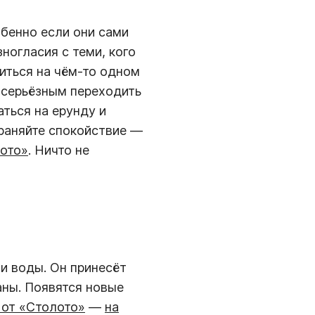
обенно если они сами
ногласия с теми, кого
иться на чём-то одном
е серьёзным переходить
аться на ерунду и
храняйте спокойствие —
ото»
. Ничто не
и воды. Он принесёт
аны. Появятся новые
 от «Столото»
—
на