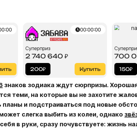
00:00
00:00:00
Суперприз
Суперпри
2 740 640
₽
700 
пить
200
₽
Купить
150
₽
6
знаков зодиака ждут сюрпризы. Хорошая
ся теми, на которые вы не захотите жало
ь планы и подстраиваться под новые обсто
может слегка выбить из колеи, однако
звё
себя в руки, сразу почувствуете: жизнь на