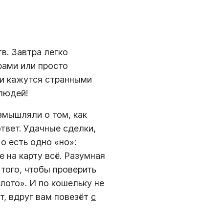
тв.
Завтра
легко
рами или просто
ни кажутся странными
людей!
азмышляли о том, как
твет. Удачные сделки,
о есть одно «но»:
е на карту всё. Разумная
того, чтобы проверить
лото»
. И по кошельку не
ет, вдруг вам повезёт
с