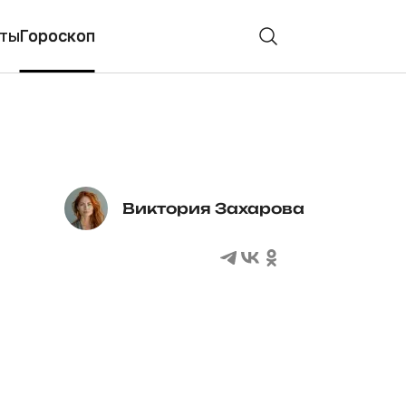
ты
Гороскоп
Виктория Захарова