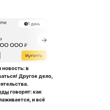
1
день
02
:
40
:
з
Суперприз
000 000
₽
800 000 000
₽
Купить
200
₽
Купи
 новость: в
ваться! Другое дело,
ятельства.
зды
говорят: как
лаживается, и всё