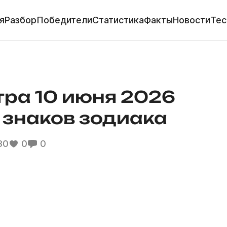
я
Разбор
Победители
Статистика
Факты
Новости
Тес
тра 10 июня 2026
х знаков зодиака
30
0
0