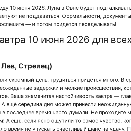
еду 10 июня 2026
, Луна в Овне будет подталкиват
ветуют не поддаваться. Формальности, документы
Поспешите — и потом придётся переделывать!
завтра 10 июня 2026 для все
 Лев, Стрелец)
ли скромный день, трудиться придётся много. В
с
ожиданные задержки и мелкие происшествия, кот
тое. Ваша знаменитая настойчивость завтра — гла
т. А ещё середина дня может принести неожиданну
ом в последнее время часто думали. Не проходите 
! А ещё, если ясно ощутили то самое чувство, ко
шло время
не упускать счастливый шанс на удачу
. 