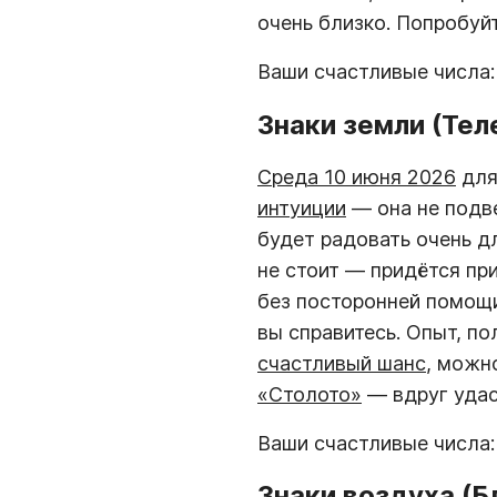
очень близко. Попробуй
Ваши счастливые числа
Знаки земли (Тел
Среда 10 июня 2026
дл
интуиции
— она не подве
будет радовать очень дл
не стоит — придётся пр
без посторонней помощи
вы справитесь. Опыт, п
счастливый шанс
, можн
«Столото»
— вдруг удас
Ваши счастливые числа
Знаки воздуха (Б