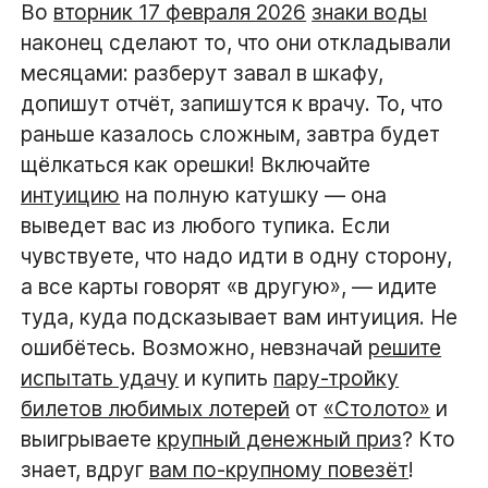
Во
вторник 17 февраля 2026
знаки воды
наконец сделают то, что они откладывали
месяцами: разберут завал в шкафу,
допишут отчёт, запишутся к врачу. То, что
раньше казалось сложным, завтра будет
щёлкаться как орешки! Включайте
интуицию
на полную катушку — она
выведет вас из любого тупика. Если
чувствуете, что надо идти в одну сторону,
а все карты говорят «в другую», — идите
туда, куда подсказывает вам интуиция. Не
ошибётесь. Возможно, невзначай
решите
испытать удачу
и купить
пару-тройку
билетов любимых лотерей
от
«Столото»
и
выигрываете
крупный денежный приз
? Кто
знает, вдруг
вам по-крупному повезёт
!