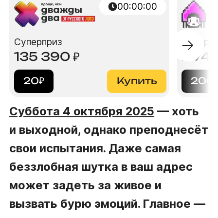
00:00:00
Суперприз
Суперп
135 390
₽
2 74
20
₽
Купить
200
Суббота 4 октября 2025
— хоть
и выходной, однако преподнесёт
свои испытания. Даже самая
беззлобная шутка в ваш адрес
может задеть за живое и
вызвать бурю эмоций. Главное —