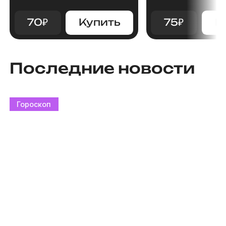
70
₽
Купить
75
₽
К
Последние новости
Гороскоп