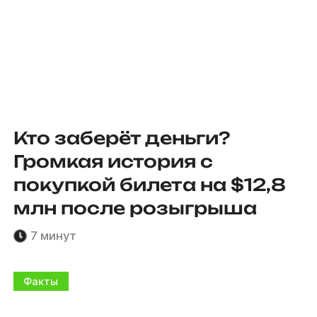
Кто заберёт деньги?
Громкая история с
покупкой билета на $12,8
млн после розыгрыша
7 минут
Факты