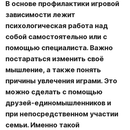
В основе профилактики игровой
зависимости лежит
психологическая работа над
собой самостоятельно или с
помощью специалиста. Важно
постараться изменить своё
мышление, а также понять
причины увлечения играми. Это
можно сделать с помощью
друзей-единомышленников и
при непосредственном участии
семьи. Именно такой