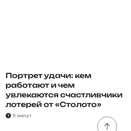
Портрет удачи: кем
работают и чем
увлекаются счастливчики
лотерей от «Столото»
6 минут