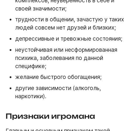
комплексов, неуверенность в себе и
своей значимости;
трудности в общении, зачастую у таких
людей совсем нет друзей и близких;
депрессивные и тревожные состояния;
неустойчивая или несформированная
психика, заболевания по данной
специфике;
желание быстрого обогащения;
другие зависимости (алкоголь,
наркотики).
Признаки игромана
Главным и основным признаком такой