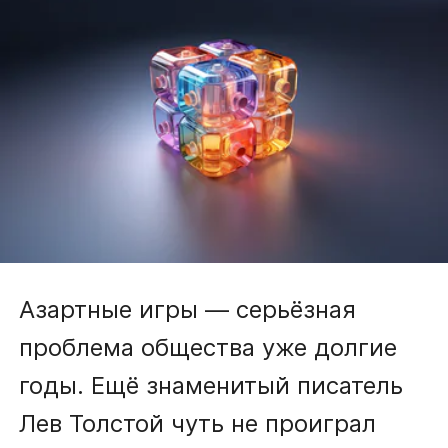
Азартные игры — серьёзная
проблема общества уже долгие
годы. Ещё знаменитый писатель
Лев Толстой чуть не проиграл