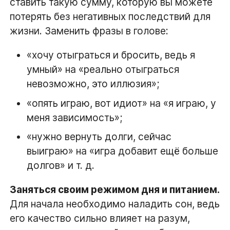
ставить такую сумму, которую вы можете
потерять без негативных последствий для
жизни. Заменить фразы в голове:
«хочу отыграться и бросить, ведь я
умный» на «реально отыграться
невозможно, это иллюзия»;
«опять играю, вот идиот» на «я играю, у
меня зависимость»;
«нужно вернуть долги, сейчас
выиграю» на «игра добавит ещё больше
долгов» и т. д.
Заняться своим режимом дня и питанием.
Для начала необходимо наладить сон, ведь
его качество сильно влияет на разум,