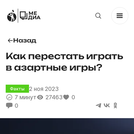
Назад
Как перестать играть
в азартные игры?
2 ноя 2023
Факты
7 минут
27463
0
0