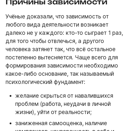
Причины зависимости
Учёные доказали, что зависимость от
любого вида деятельности возникает
далеко не у каждого: кто-то сыграет 1 раз,
для того чтобы отвлечься, а другого
человека затянет так, что всё остальное
постепенно вытесняется. Чаще всего для
формирования зависимости необходимо
какое-либо основание, так называемый
психологический фундамент:
желание скрыться от навалившихся
проблем (работа, неудачи в личной
жизни), уйти от реальности;
заниженная самооценка, наличие