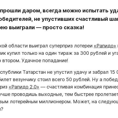
прошли даром, всегда можно испытать уд
обедителей, не упустивших счастливый шан
рею выиграли — просто сказка!
кой области выиграл суперприз лотереи
«Рапидо»
ик купил только на один тираж за 300 рублей и уг
о втором. Удачное попадание!
спублики Татарстан не упустил удачу и забрал 15 
илет везунчику стоил всего 50 рублей. Ну а побе
приз
«Рапидо 2.0»
— счастливая комбинация принес
лучше проводишь выходные, тем быстрее пролетает
новым лотерейным миллионером. Может, на следую
м?