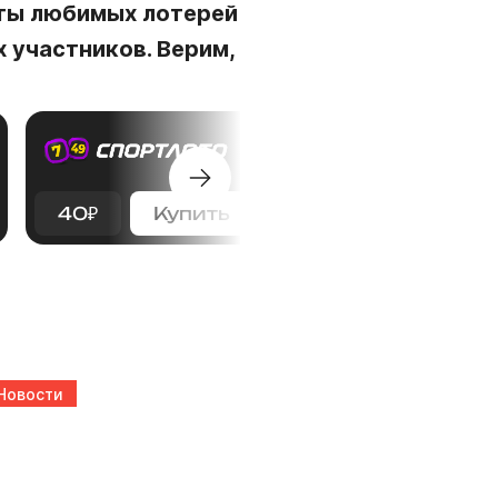
еты любимых лотерей
 участников. Верим,
40
₽
Купить
75
₽
Купить
Новости