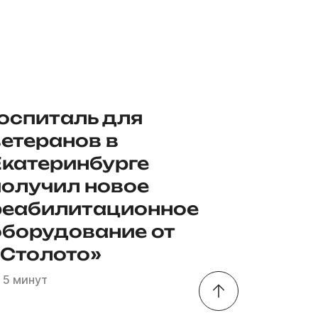
Госпиталь для
ветеранов в
Екатеринбурге
получил новое
реабилитационное
оборудование от
«Столото»
5 минут