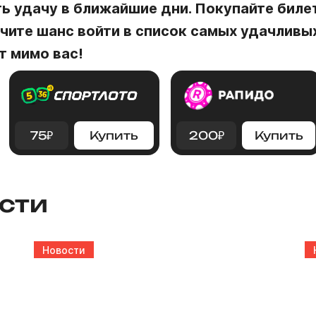
ь удачу в ближайшие дни. Покупайте бил
чите шанс войти в список самых удачливых
т мимо вас!
75
₽
Купить
200
₽
Купить
сти
Новости