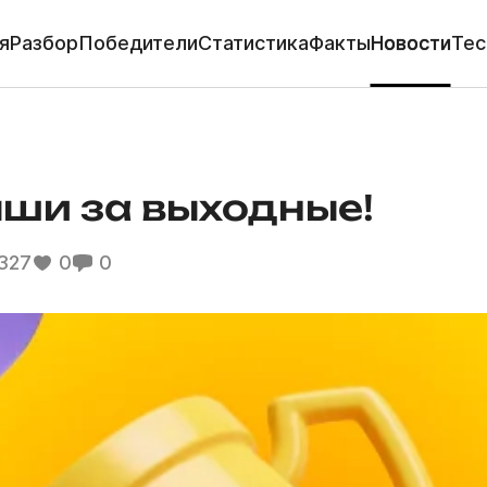
я
Разбор
Победители
Статистика
Факты
Новости
Тес
ши за выходные!
327
0
0