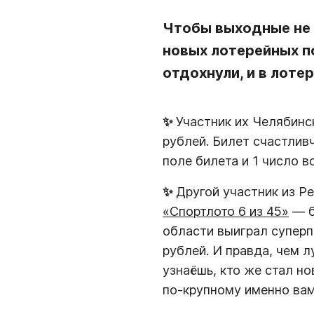
Чтобы выходные не 
новых лотерейных п
отдохнули, и в лоте
✨
Участник их Челябинс
рублей. Билет счастливч
поле билета и 1 число в
✨
Другой участник из Ре
«Спортлото 6 из 45»
— б
области выиграл супер
рублей. И правда, чем 
узнаёшь, кто же стал 
по-крупному именно ва