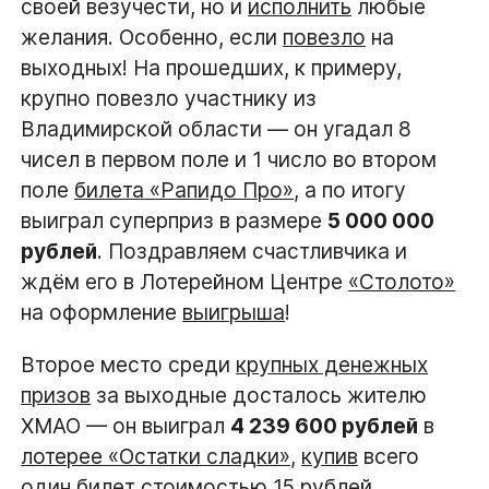
своей везучести, но и
исполнить
любые
желания. Особенно, если
повезло
на
выходных! На прошедших, к примеру,
крупно повезло участнику из
Владимирской области — он угадал 8
чисел в первом поле и 1 число во втором
поле
билета «Рапидо Про»
, а по итогу
выиграл суперприз в размере
5 000 000
рублей
. Поздравляем счастливчика и
ждём его в Лотерейном Центре
«Столото»
на оформление
выигрыша
!
Второе место среди
крупных денежных
призов
за выходные досталось жителю
ХМАО — он выиграл
4 239 600 рублей
в
лотерее «Остатки сладки»
,
купив
всего
один билет стоимостью 15 рублей.