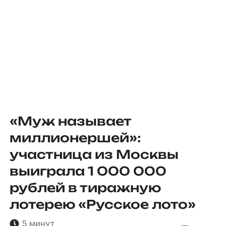
«Муж называет
миллионершей»:
участница из Москвы
выиграла 1 000 000
рублей в тиражную
лотерею «Русское лото»
5 минут