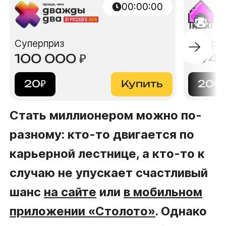
00:00:00
Суперприз
Суперп
100 000
₽
2 74
20
₽
Купить
200
Стать миллионером можно по-
разному: кто-то двигается по
карьерной лестнице, а кто-то к
случаю не упускает счастливый
шанс
на сайте
или
в мобильном
приложении «Столото»
. Однако