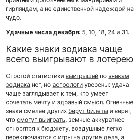
приятным дополнением к мандаринам и
гирляндам, а не единственной надеждой на
чудо.
Удачные числа декабря
: 5, 10, 18, 24 и 31.
Какие знаки зодиака чаще
всего выигрывают в лотерею
Строгой статистики
выигрышей
по
знакам
зодиака
нет, но
астрологи
уверены: удача
чаще заглядывает к тем, кто умеет
сочетать мечту и здравый смысл. Огненные
знаки смелее других
берут билеты
и верят,
что
смогут выиграть
, земные аккуратнее
относятся к бюджету, воздушные легко
переключаются с игры на другие дела, а