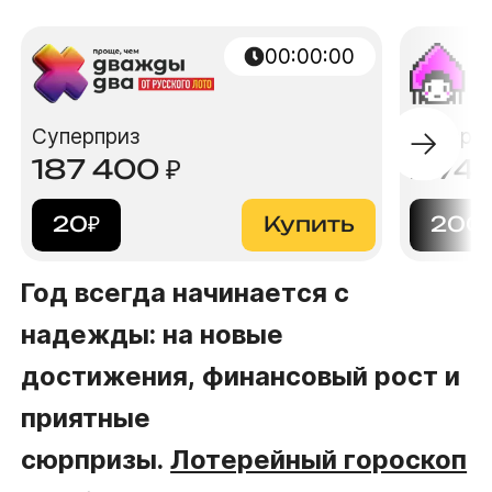
00:00:00
Суперприз
Суперп
187 400
₽
2 74
20
₽
Купить
200
Год всегда начинается с
надежды: на новые
достижения, финансовый рост и
приятные
сюрпризы.
Лотерейный гороскоп