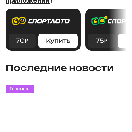
приложении
?
70
₽
Купить
75
₽
К
Последние новости
Гороскоп