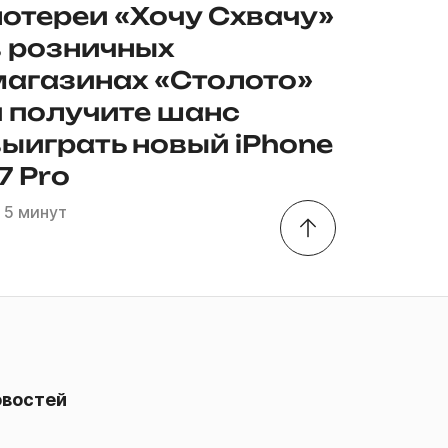
лотереи «Хочу Схвачу»
в розничных
магазинах «Столото»
и получите шанс
выиграть новый iPhone
7 Pro
5 минут
овостей