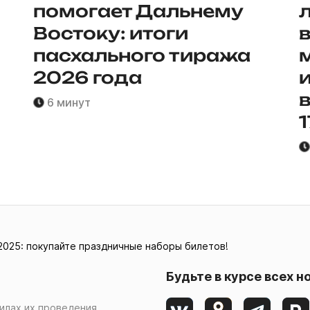
помогает Дальнему
ы
Востоку: итоги
пасхального тиража
2026 года
6 минут
1
2025: покупайте праздничные наборы билетов!
Будьте в курсе всех н
илах их проведения,