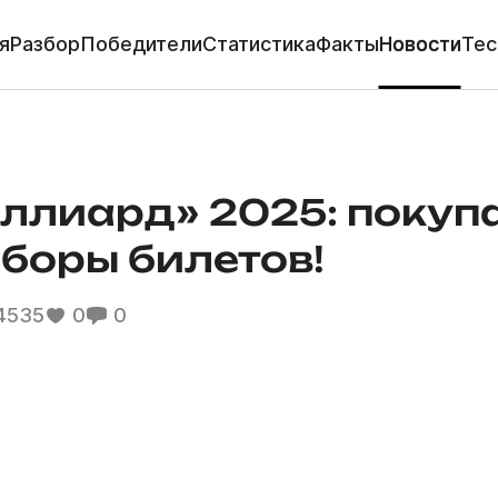
я
Разбор
Победители
Статистика
Факты
Новости
Тес
ллиард» 2025: покуп
боры билетов!
4535
0
0