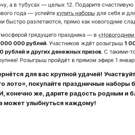
ачу, а в тубусах — целых 12. Подарите счастливу
ового года — успейте
купить наборы
для себя и дл
Они быстро разлетаются, прямо как новогодние сла
атмосферой грядущего праздника — в
«Новогоднем
 000 000 рублей
. Участников ждёт розыгрыш
1 0
00 рублей и других денежных призов
. С такими-
рупнее! Розыгрыш пройдёт в прямом эфире 1 января
рнётся для вас крупной удачей! Участвуй
о лото», покупайте праздничные наборы 
И, конечно же, дарите радость родным и б
ча может улыбнуться каждому!