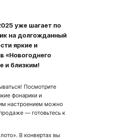
2025 уже шагает по
етик на долгожданный
сти яркие и
в «Новогоднего
е и близким!
ываться! Посмотрите
ркие фонарики и
ним настроением можно
продаже — готовьтесь к
лото». В конвертах вы