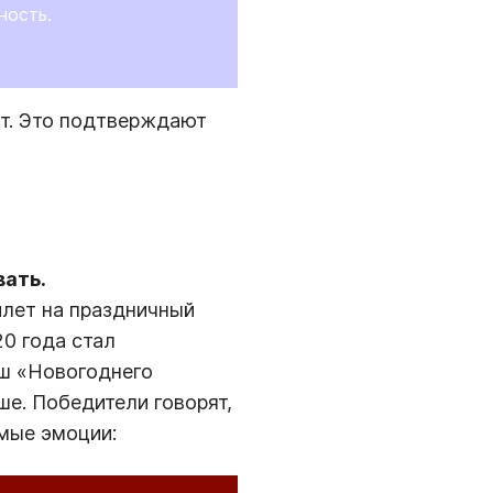
ность.
ет. Это подтверждают
вать.
илет на праздничный
0 года стал
ыш «Новогоднего
ше. Победители говорят,
имые эмоции: