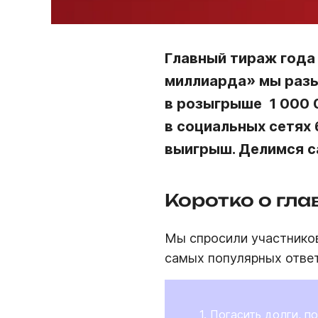
Главный тираж года 
миллиарда» мы раз
в розыгрыше  1 000
в социальных сетях
выигрыш.
Делимся 
Коротко о гл
Мы спросили участников
самых популярных отве
Погасить долги, по