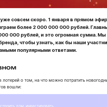
уже совсем скоро. 1 января в прямом эфи
ыграем
более 2
000 000 000 рублей.
Главны
 000 000 рублей, и это огромная сумма. Мы
 бренда
, чтобы узнать,
как бы наши участн
самыми популярными
ответами
.
авном
 лотерей о том, на что можно потратить новогодн
тов вошли:
строить дом, инвестировать.