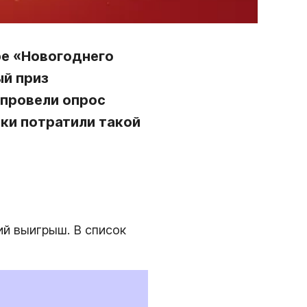
ре
«Новогоднего
й приз
провели опрос
ики потратили такой
ий выигрыш. В список