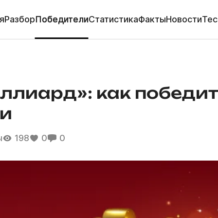
я
Разбор
Победители
Статистика
Факты
Новости
Тес
ллиард»: как победи
ши
ы
198
0
0