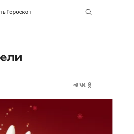
ты
Гороскоп
тели