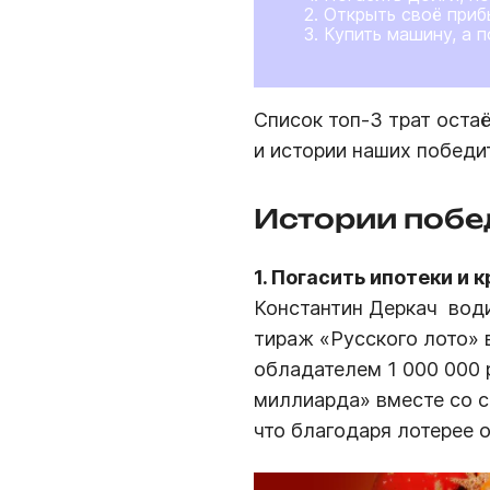
Открыть своё приб
Купить машину, а 
Список топ-3 трат оста
и истории наших победи
Истории побе
1. Погасить ипотеки и 
Константин Деркач  во
тираж «Русского лото» 
обладателем 1 000 000 
миллиарда» вместе со с
что благодаря лотерее о