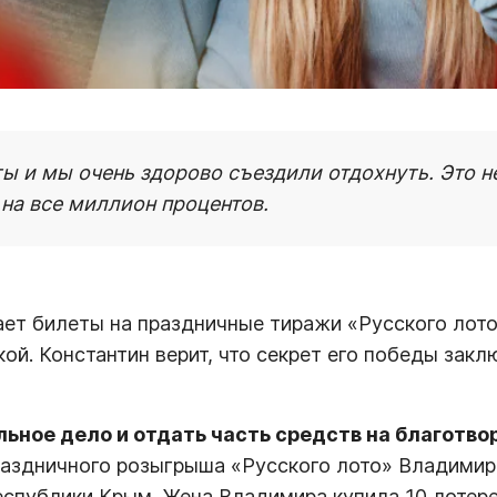
ы и мы очень здорово съездили отдохнуть. Это 
 на все миллион процентов.
ает билеты на праздничные тиражи «Русского лото
кой. Константин верит, что секрет его победы закл
льное дело и отдать часть средств на благотво
аздничного розыгрыша «Русского лото» Владимир 
еспублики Крым. Жена Владимира купила 10 лотер