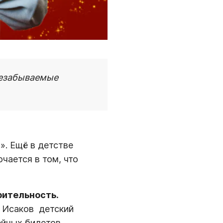
незабываемые
». Ещё в детстве
ючается в том, что
рительность.
Исаков  детский
ейных билетов