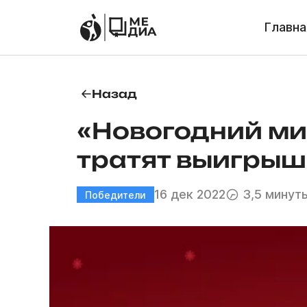
Главна
Назад
«Новогодний ми
тратят выигры
16 дек 2022
3,5 минут
Победители