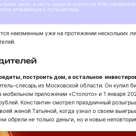
ыльное дело, а часть средств отдать на благотворитель
потом отправиться в путешествие.
ётся неизменным уже на протяжении нескольких л
телей.
дителей
кредиты, построить дом, а остальное  инвестиро
дитель-слесарь из Московской области. Он купил б
в мобильном приложении «Столото» и 1 января 202
рублей. Константин смотрел праздничный розыгр
воей женой Татьяной, когда узнал о своем выигры
ни обрели не только деньги, но и новые неповтор