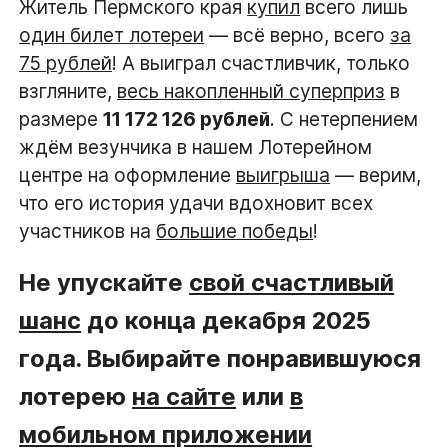
Житель Пермского края
купил
всего лишь
один билет лотереи
— всё верно, всего
за
75 рублей
! А выиграл счастливчик, только
взгляните,
весь накопленный суперприз
в
размере
11 172 126 рублей
. С нетерпением
ждём везунчика в нашем Лотерейном
центре на оформление
выигрыша
— верим,
что его история удачи вдохновит всех
участников на
большие победы
!
Не упускайте
свой счастливый
шанс
до конца декабря 2025
года. Выбирайте понравившуюся
лотерею
на сайте
или
в
мобильном приложении