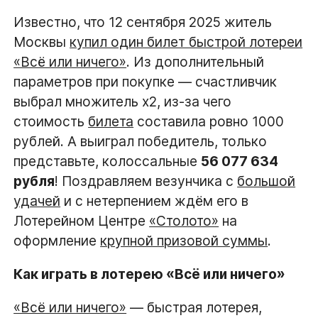
Известно, что 12 сентября 2025 житель
Москвы
купил один билет быстрой лотереи
«Всё или ничего»
. Из дополнительный
параметров при покупке — счастливчик
выбрал множитель x2, из-за чего
стоимость
билета
составила ровно 1000
рублей. А выиграл победитель, только
представьте, колоссальные
56 077 634
рубля
! Поздравляем везунчика с
большой
удачей
и с нетерпением ждём его в
Лотерейном Центре
«Столото»
на
оформление
крупной призовой суммы
.
Как играть в лотерею «Всё или ничего»
«Всё или ничего»
— быстрая лотерея,