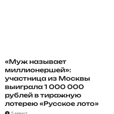
«Муж называет
миллионершей»:
участница из Москвы
выиграла 1 000 000
рублей в тиражную
лотерею «Русское лото»
5 минут