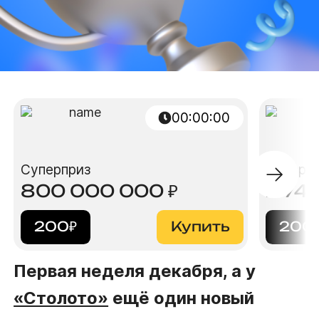
00:00:00
Суперприз
Суперп
800 000 000
₽
2 74
200
₽
Купить
200
Первая неделя декабря, а у
«Столото»
ещё один новый