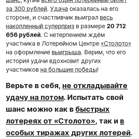
шанс
, купив
всего один лотерейный билет
за 300 рублей
.
Удача
оказалась на его
стороне, и счастливчик выиграл
весь
накопленный суперприз
в размере
20 712
656 рублей
. С нетерпением ждём
участника в Лотерейном Центре
«Столото»
на оформление
выигрыша
. Верим, что его
история удачи вдохновит других
участников
на большие победы
!
Верьте в себя,
не откладывайте
удачу на потом
. Испытать свой
шанс можно как в
быстрых
лотереях от «Столото»
, так и
в
особых тиражах других лотерей
.