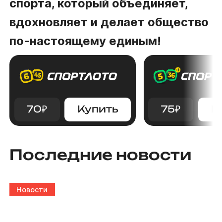
спорта, который объединяет,
вдохновляет и делает общество
по-настоящему единым!
70
₽
Купить
75
₽
К
Последние новости
Новости