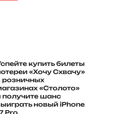
Успейте купить билеты
лотереи «Хочу Схвачу»
в розничных
магазинах «Столото»
и получите шанс
выиграть новый iPhone
7 Pro