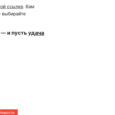
той ссылке
. Вам
 выбирайте
 — и пусть
удача
Новости