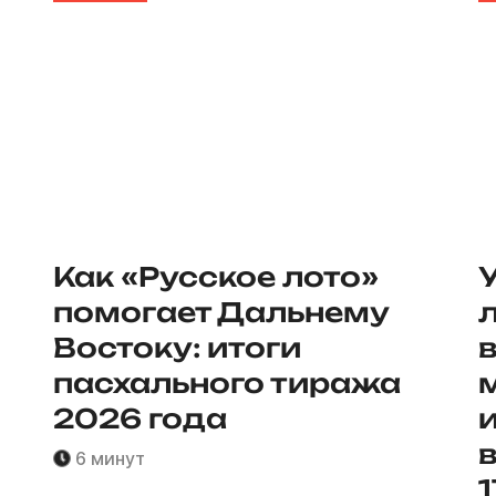
Как «Русское лото»
помогает Дальнему
ы
Востоку: итоги
пасхального тиража
2026 года
6 минут
1