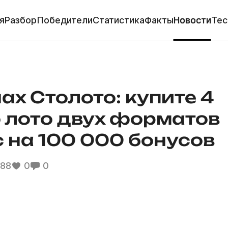
я
Разбор
Победители
Статистика
Факты
Новости
Тес
ах Столото: купите 4
о лото двух форматов
 на 100 000 бонусов
88
0
0