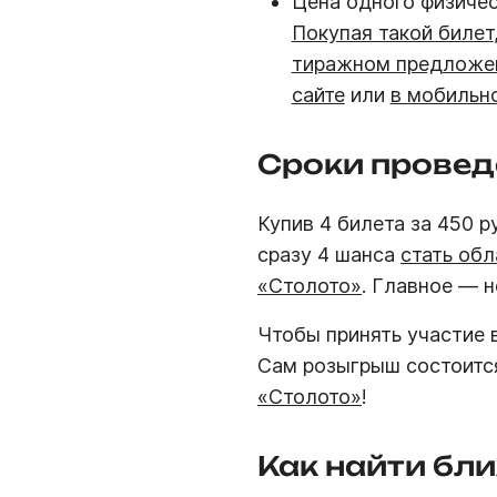
Цена одного физиче
Покупая такой билет
тиражном предложе
сайте
или
в мобильн
Сроки провед
Купив 4 билета за 450 
сразу 4 шанса
стать об
«Столото»
. Главное — 
Чтобы принять участие 
Сам розыгрыш состоит
«Столото»
!
Как найти бл