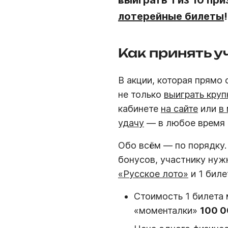
выиграть 1 из 10 пр
лотерейные билеты
!
Как принять у
В акции, которая прямо
не только
выиграть кру
кабинете
на сайте
или
в
удачу
— в любое время
Обо всём — по порядку.
бонусов, участнику ну
«Русское лото»
и 1 бил
Стоимость 1 билета
«моменталки»
100 0