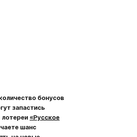
 количество бонусов
гут запастись
й лотереи
«Русское
лучаете шанс