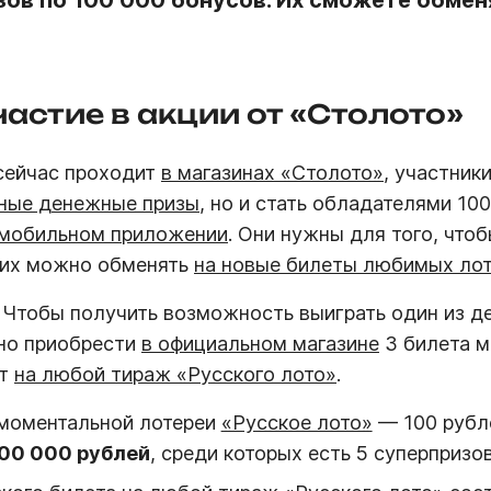
изов по 100 000 бонусов. Их сможете обме
частие в акции от «Столото»
 сейчас проходит
в магазинах «Столото»
, участник
пные денежные призы
, но и стать обладателями 10
 мобильном приложении
. Они нужны для того, что
 их можно обменять
на новые билеты любимых ло
 Чтобы получить возможность выиграть один из де
жно приобрести
в официальном магазине
3 билета м
ет
на любой тираж «Русского лото»
.
 моментальной лотереи
«Русское лото»
— 100 рубле
00 000 рублей
, среди которых есть 5 суперпризо