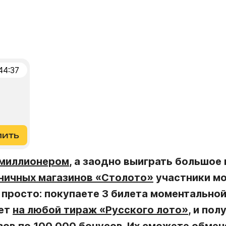
44
:
36
пить
 миллионером
, а заодно выиграть большое
ничных магазинов «Столото»
участники мо
 просто: покупаете 3 билета моментально
лет
на любой тираж «Русского лото»
, и по