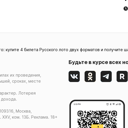
то: купите 4 билета Русского лото двух форматов и получите ш
Будьте в курсе всех н
илах их проведения,
ышей, сроках, месте
арактер. Лотерея
 дохода.
109316, Москва,
. XXV, ком. 13Б. Реклама. 18+