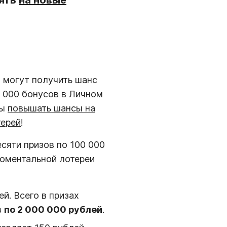
нять
на новые
и могут получить шанс
0 000 бонусов в Личном
бы
повышать шансы на
терей
!
сяти призов по 100 000
оментальной лотереи
й. Всего в призах
в
по 2 000 000 рублей
.