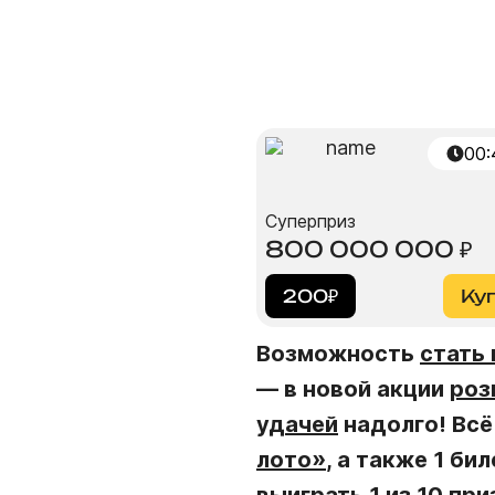
00
:
Суперприз
800 000 000
₽
200
₽
Ку
Возможность
стать
— в новой акции
роз
удачей
надолго! Всё
лото»
, а также 1 би