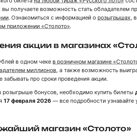
ского билета
на любой тираж «Русского лото»
сост
, вы получаете возможность стать обладателем пр
нии
. Ознакомиться с информацией о
розыгрышах
, 
ом приложении «Столото»
.
ения акции в магазинах «Сто
рублей в одном чеке
в розничном магазине «Столот
ладателем миллионов
, а также возможность выигр
не забывать про сроки проведения акции.
в розыгрыше бонусов, необходимо купить билеты
ся
17 февраля 2026
— все подробности узнавайте 
ижайший магазин «Столото»