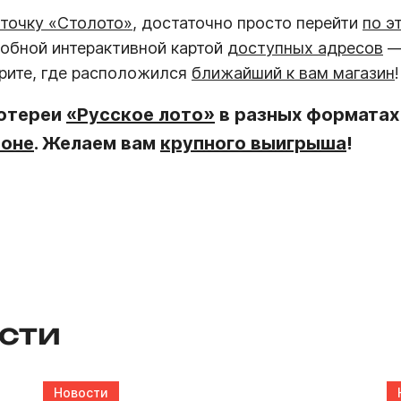
точку «Столото»
, достаточно просто перейти
по э
добной интерактивной картой
доступных адресов
—
рите, где расположился
ближайший к вам магазин
!
лотереи
«Русское лото»
в разных форматах
роне
. Желаем вам
крупного выигрыша
!
сти
Новости