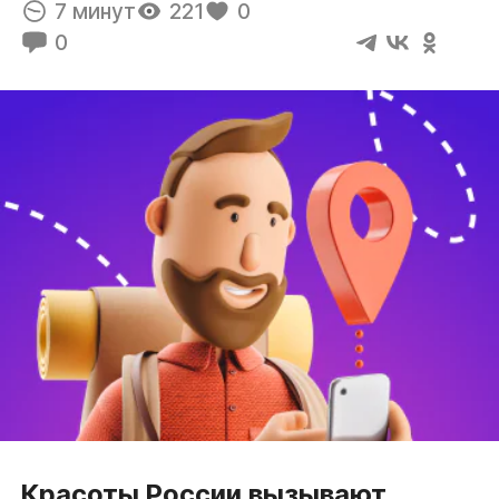
7 минут
221
0
0
Красоты России вызывают