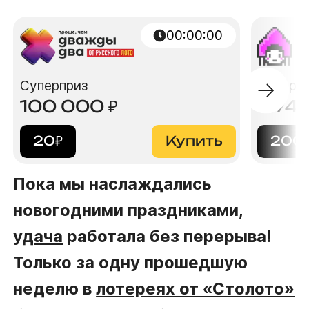
00:00:00
Суперприз
Суперп
100 000
₽
2 74
20
₽
Купить
200
Пока мы наслаждались
новогодними праздниками,
удача
работала без перерыва!
Только за одну прошедшую
неделю в
лотереях от «Столото»