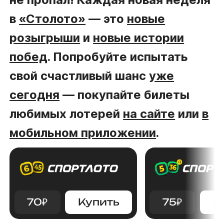
в
«Столото»
— это
новые
розыгрыши
и
новые истории
побед
. Попробуйте испытать
свой счастливый шанс
уже
сегодня
— покупайте билеты
любимых лотерей
на сайте
или
в
мобильном приложении
.
70
₽
Купить
75
₽
К