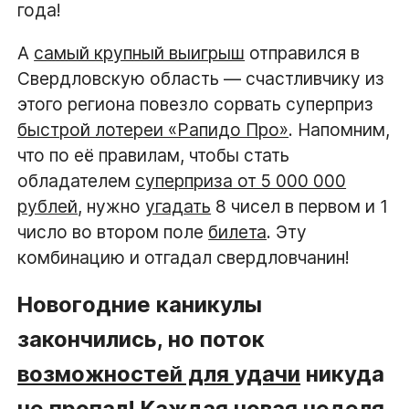
года!
А
самый крупный выигрыш
отправился в
Свердловскую область — счастливчику из
этого региона повезло сорвать суперприз
быстрой лотереи «Рапидо Про»
. Напомним,
что по её правилам, чтобы стать
обладателем
суперприза от 5 000 000
рублей
, нужно
угадать
8 чисел в первом и 1
число во втором поле
билета
. Эту
комбинацию и отгадал свердловчанин!
Новогодние каникулы
закончились, но поток
возможностей для удачи
никуда
не пропал! Каждая новая неделя