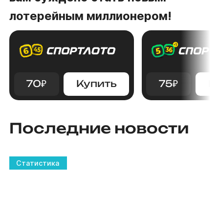
лотерейным миллионером!
70
₽
Купить
75
₽
К
Последние новости
Статистика