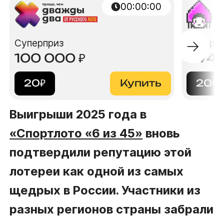
00:00:00
Суперприз
Суперп
100 000
₽
2 74
20
₽
Купить
200
Выигрыши 2025 года в
«Спортлото «6 из 45»
вновь
подтвердили репутацию этой
лотереи как одной из самых
щедрых в России. Участники из
разных регионов страны забрали