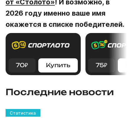
от «Столото»
! И возможно, в
2026 году именно ваше имя
окажется в списке победителей.
70
₽
Купить
75
₽
К
Последние новости
Статистика