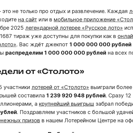
это не только про отдых и развлечение. Каждая
л
еходите
на сайт
или в
мобильное приложение «Стол
тябре 2025
легендарной лотерее «Русское лото»
исп
1687 тираж уже доступны для покупки как в
онлай
олото»
. Вас ждёт джекпот
1 000 000 000 рублей
мы
распределим 1 000 000 000 рублей
на всех п
едели от «Столото»
25 участники
лотерей от «Столото»
выиграли более
грышей составила
1 239 920 948 рублей
. Сразу 12
ллионерами, а
крупнейший выигрыш
забрал побед
рублей
. Поздравляем участников с большой удаче
енежных призов
в нашем Лотерейном Центре на оф