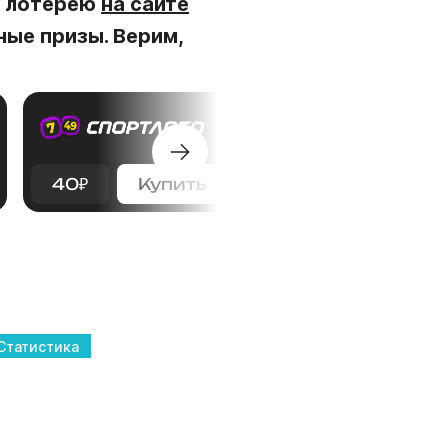
я лотерею
на сайте
ые призы. Верим,
40
₽
Купить
75
₽
Купить
Статистика