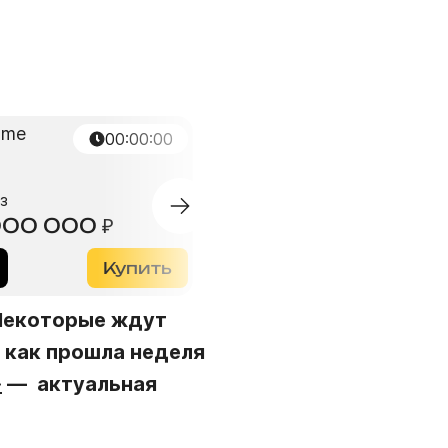
00:00:00
з
Суперприз
000 000
₽
null
₽
Купить
150
₽
Купи
 Некоторые ждут
, как прошла неделя
»
— актуальная