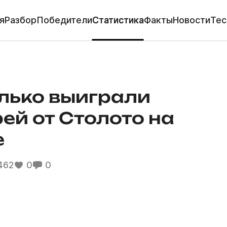
я
Разбор
Победители
Статистика
Факты
Новости
Тес
олько выиграли
ей от Столото на
е
462
0
0