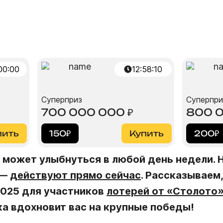
00:00
12
:
58
:
09
Суперприз
Суперпри
700 000 000
₽
800 
пить
150
₽
Купить
200
₽
о, может улыбнуться в любой день недели.
 —
действуют прямо сейчас
. Рассказываем
 2025 для участников
лотерей от «Столото
ка вдохновит вас на крупные победы!