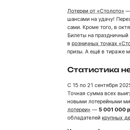
Лотереи от «Столото»
— 
шансами на удачу! Пер
сами. Кроме того, в ок
Билеты на праздничный 
в
розничных точках «Ст
призы. А ещё в тираже 
Статистика н
С 15 по 21 сентября 20
Точная сумма всех выи
новыми лотерейными ми
лотереи»
—
5 001 000 
обладателей
крупных д