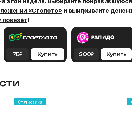
 на этой неделе. Выбирайте понравившуюс
иложении «Столото»
и выигрывайте денежн
 повезёт
!
75
₽
Купить
200
₽
Купить
сти
Статистика