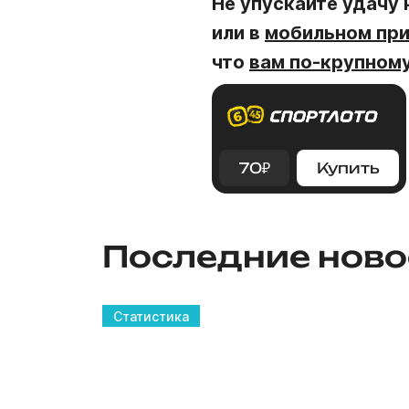
Не упускайте удачу
или в
мобильном пр
что
вам по-крупному
70
₽
Купить
Последние ново
Статистика