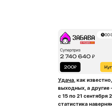
00:
Суперприз
2 740 640
₽
200
₽
Ку
Удача
, как известн
выходных, а другие
с 15 по 21 сентября
статистика наверня