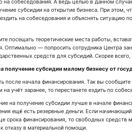
о на собеседования. А ведь целью в данном случа
учение субсидии на открытие бизнеса. При этом, ч
 ездить на собеседования и объяснять ситуацию 
тите посещать теоретические места работы, встава
я. Оптимально — попросить сотрудника Центра заня
дарственных средств для субсидий. Скорее всего, 
а получение субсидии малому бизнесу от госу
ь после начала финансирования. Так вы сообщите
и на учёт заранее, то перестанете ездить по собе
ние на получение субсидии лучше в начале финанс
ения ещё есть резервные деньги. Если начинающи
нце срока финансирования, то свободных средств 
 к отказу в материальной помощи.