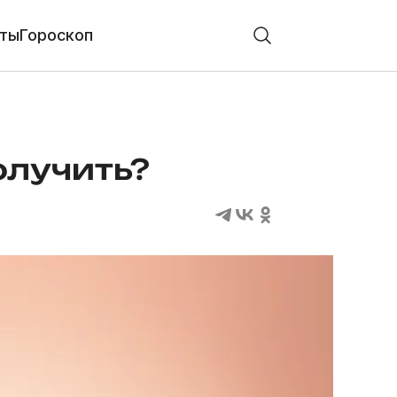
ты
Гороскоп
олучить?