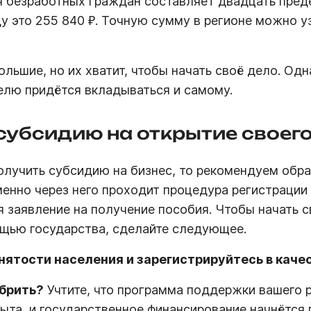
я безработных граждан составляет двадцать пред
ду это 255 840 ₽. Точную сумму в регионе можно у
ольшие, но их хватит, чтобы начать своё дело. Од
елю придётся вкладываться и самому.
 субсидию на открытие своег
получить субсидию на бизнес, то рекомендуем обра
менно через него проходит процедура регистрации 
я заявление на получение пособия. Чтобы начать с
щью государства, сделайте следующее.
нятости населения и зарегистрируйтесь в каче
брить?
Учтите, что программа поддержки вашего р
ыта, и государственное финансирование начнётся 