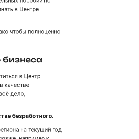
ельных пособий по
знать в Центре
нако чтобы полноценно
о бизнеса
титься в Центр
в качестве
воё дело,
стве безработного.
егиона на текущий год
позже, например к