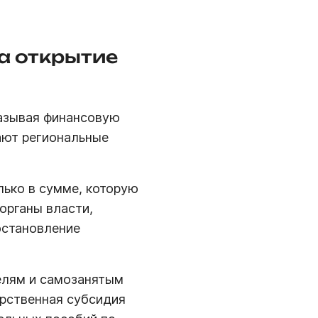
а открытие
азывая финансовую
ают региональные
лько в сумме, которую
органы власти,
остановление
елям и самозанятым
арственная субсидия