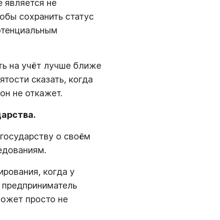
е является не
тобы сохранить статус
потенциальным
ть на учёт лучше ближе
тости сказать, когда
он не откажет.
дарства.
 государству о своём
седованиям.
ирования, когда у
й предприниматель
может просто не