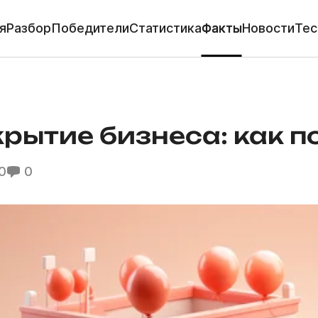
я
Разбор
Победители
Статистика
Факты
Новости
Тес
рытие бизнеса: как п
0
0