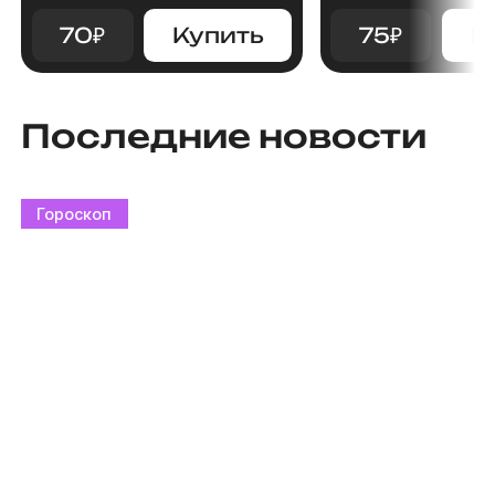
70
₽
Купить
75
₽
К
Последние новости
Гороскоп