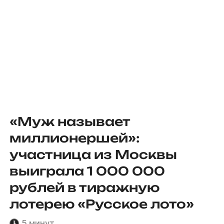
«Муж называет
миллионершей»:
участница из Москвы
выиграла 1 000 000
рублей в тиражную
лотерею «Русское лото»
5 минут