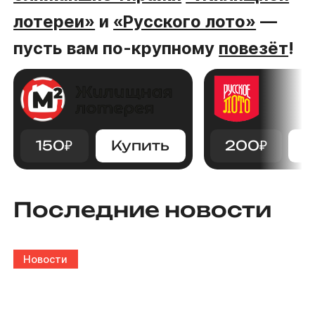
лотереи»
и
«Русского лото»
—
пусть вам по-крупному
повезёт
!
150
₽
Купить
200
₽
К
Последние новости
Новости