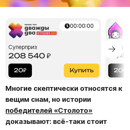
00:00:00
Суперприз
Суперп
208 540
₽
2 74
20
₽
Купить
200
Многие скептически относятся к
вещим снам, но истории
победителей «Столото»
доказывают: всё-таки стоит