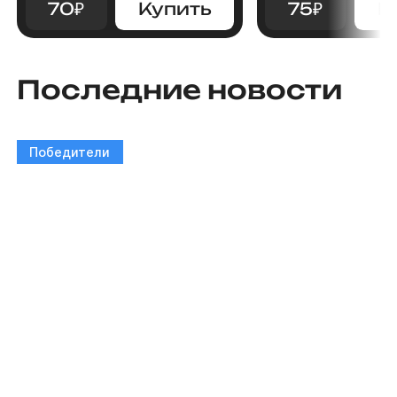
70
₽
Купить
75
₽
К
Последние новости
Победители