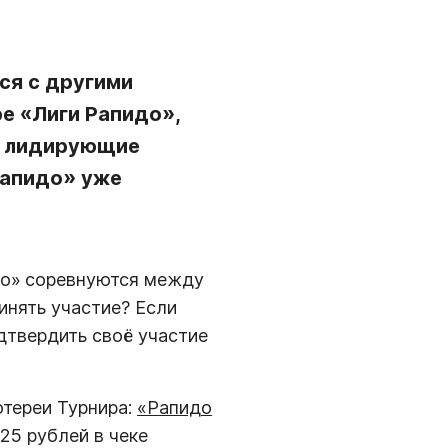
ся с другими
е «Лиги Рапидо»,
те лидирующие
Рапидо» уже
то»
соревнуются между
инять участие? Если
дтвердить своё участие
отереи Турнира:
«Рапидо
 25 рублей в чеке