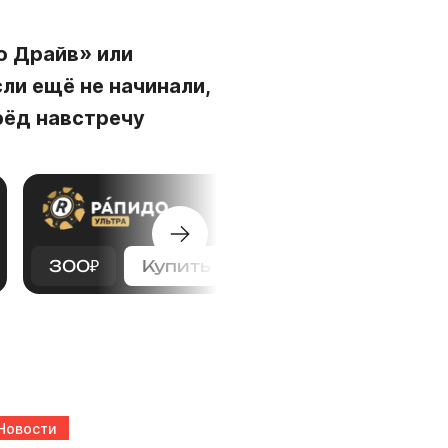
о Драйв» или
сли ещё не начинали,
рёд навстречу
300
₽
Купить
Новости