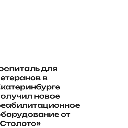
Госпиталь для
ветеранов в
Екатеринбурге
получил новое
реабилитационное
оборудование от
«Столото»