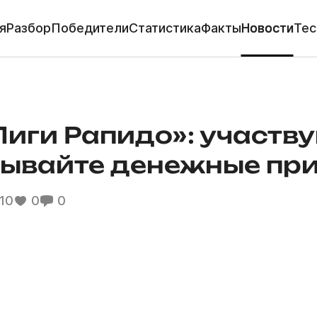
я
Разбор
Победители
Статистика
Факты
Новости
Тес
иги Рапидо»: участву
рывайте денежные пр
10
0
0