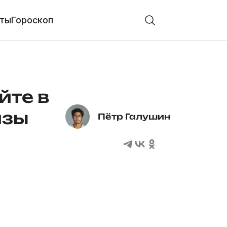
ты
Гороскоп
йте в
изы
Пётр Галушин