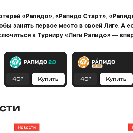
отерей «Рапидо», «Рапидо Старт», «Рапид
обы занять первое место в своей Лиге. А е
ключиться к Турниру «Лиги Рапидо» — впе
40
₽
Купить
40
₽
Купить
сти
Новости