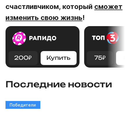
счастливчиком, который
сможет
изменить свою жизнь
!
200
₽
Купить
75
₽
К
Последние новости
Победители