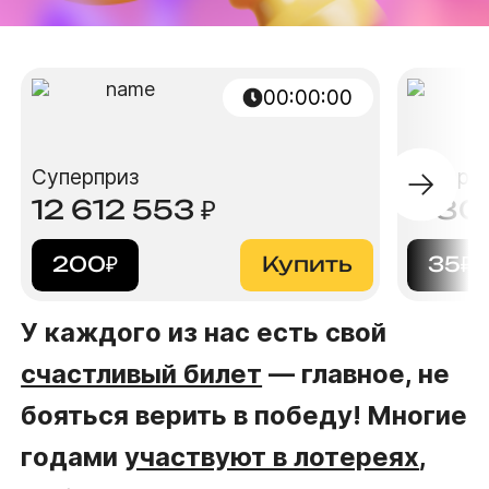
00:00:00
Суперприз
Суперп
12 612 553
₽
6 80
200
₽
Купить
35
₽
У каждого из нас есть свой
счастливый билет
— главное, не
бояться верить в победу! Многие
годами
участвуют в лотереях
,