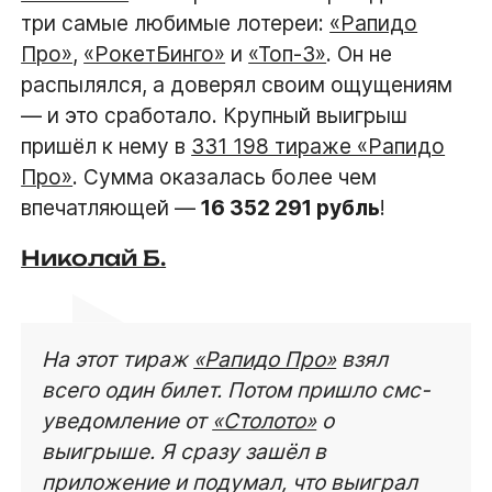
три самые любимые лотереи:
«Рапидо
Про»
,
«РокетБинго»
и
«Топ-3»
. Он не
распылялся, а доверял своим ощущениям
— и это сработало. Крупный выигрыш
пришёл к нему в
331 198 тираже «Рапидо
Про»
. Сумма оказалась более чем
впечатляющей —
16 352 291 рубль
!
Николай Б.
На этот тираж
«Рапидо Про»
взял
всего один билет. Потом пришло смс-
уведомление от
«Столото»
о
выигрыше. Я сразу зашёл в
приложение и подумал, что выиграл