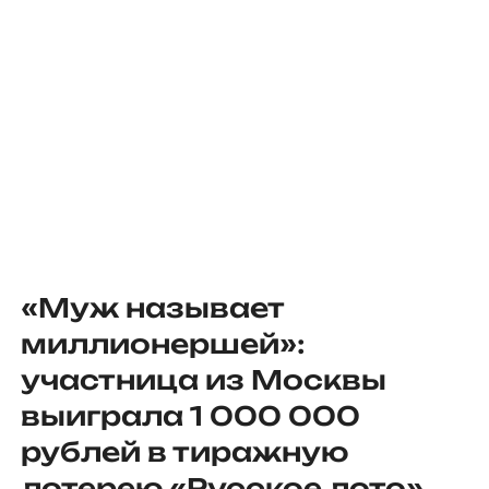
«Муж называет
миллионершей»:
участница из Москвы
выиграла 1 000 000
рублей в тиражную
лотерею «Русское лото»