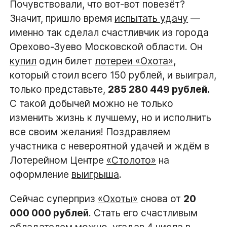
Почувствовали, что вот-вот повезёт?
Значит, пришло время
испытать удачу
—
именно так сделал счастливчик из города
Орехово-Зуево Московской области. Он
купил
один билет
лотереи «Охота»
,
который стоил всего 150 рублей, и выиграл,
только представьте,
285 280 449 рублей.
С такой добычей можно не только
изменить жизнь к лучшему, но и исполнить
все своим желания! Поздравляем
участника с невероятной удачей и ждём в
Лотерейном Центре
«Столото»
на
оформление
выигрыша
.
Сейчас суперприз
«Охоты»
снова от
20
000 000 рублей
. Стать его счастливым
обладателем можно, угадав 4 числа в