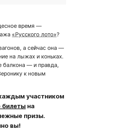
удесное время —
ража
«Русского лото»
?
агонов, а сейчас она —
ие на лыжах и коньках.
е балкона — и правда,
Веронику к новым
с каждым участником
 билеты
на
нежные призы.
но вы!