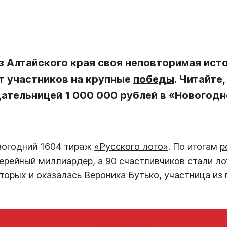
из Алтайского края своя неповторимая ист
т участников на крупные
победы
. Читайте
дательницей 1 000 000 рублей в «Новогод
вогодний 1604 тираж
«Русского лото»
. По итогам
р
терейный миллиардер
, а 90 счастливчиков стали л
торых и оказалась Вероника Бутько, участница из 