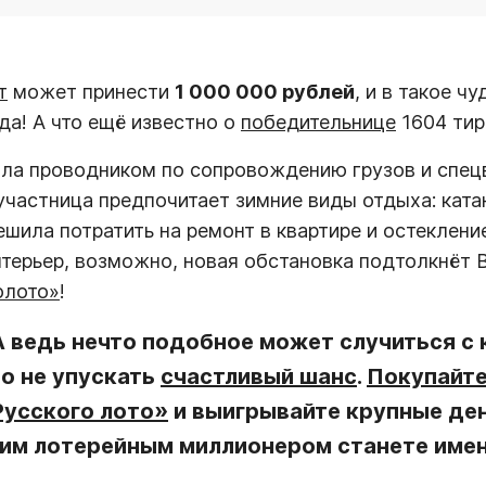
т
может принести
1 000 000 рублей
, и в такое ч
да! А что ещё известно о
победительнице
1604 ти
ла проводником по сопровождению грузов и спецв
участница предпочитает зимние виды отдыха: катан
шила потратить на ремонт в квартире и остеклени
нтерьер, возможно, новая обстановка подтолкнёт 
олото»
!
 А ведь нечто подобное может случиться 
о не упускать
счастливый шанс
.
Покупайте
Русского лото»
и выигрывайте крупные де
им лотерейным миллионером станете имен