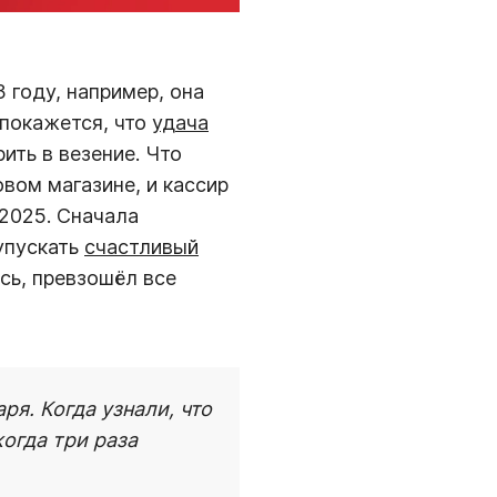
 году, например, она
 покажется, что
удача
ить в везение. Что
овом магазине, и кассир
2025. Сначала
 упускать
счастливый
ось, превзошёл все
я. Когда узнали, что
огда три раза