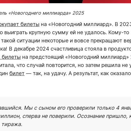
ель «Новогоднего миллиарда» 2025
окупает билеты
на «Новогодний миллиард». В 2023
о выиграть крупную сумму ей не удалось. Кому-то
 такой ситуации некоторые и вовсе прекращают вер
ка! В декабре 2024 счастливица стояла в продукт
и билеты
на предстоящий «Новогодний миллиард» 
итала, что случай повторится, но затем решила не
один
билет
— так, на удачу. А результат, как оказал
вшийся. Мы с сыном его проверили только 4 январ
иллион, сперва не поверили. Осознание пришло, к
 тиража.