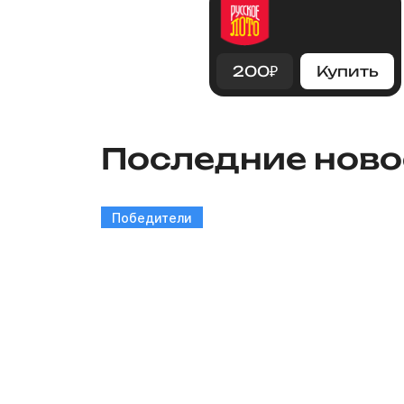
200
₽
Купить
Последние ново
Победители