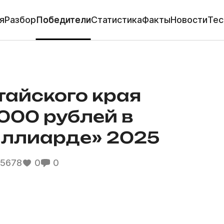
я
Разбор
Победители
Статистика
Факты
Новости
Тес
айского края
000 рублей в
иллиарде» 2025
5678
0
0