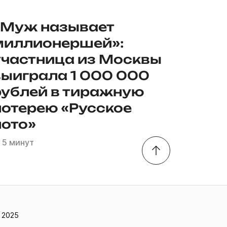
«Муж называет
миллионершей»:
участница из Москвы
выиграла 1 000 000
рублей в тиражную
лотерею «Русское
лото»
5 минут
 2025