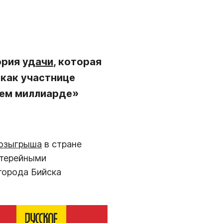
ория
удачи
, которая
, как участнице
нем миллиарде»
озыгрыша
в стране
отерейными
города Бийска