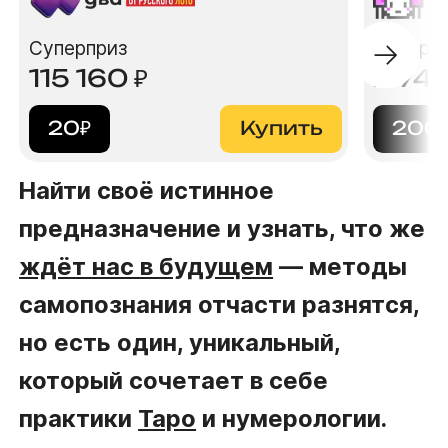
Суперприз
Суперп
115 160
₽
2 74
20
₽
Купить
200
Найти своё истинное
предназначение и узнать, что же
ждёт нас в будущем
— методы
самопознания отчасти разнятся,
но есть один, уникальный,
который сочетает в себе
практики
Таро
и нумерологии.