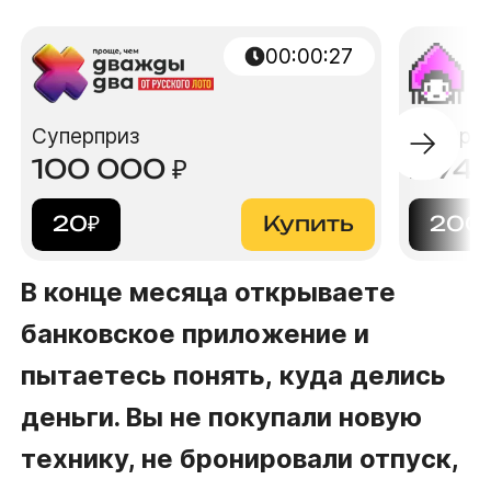
00
:
00
:
25
Суперприз
Суперп
100 000
₽
2 74
20
₽
Купить
200
В конце месяца открываете
банковское приложение и
пытаетесь понять, куда делись
деньги. Вы не покупали новую
технику, не бронировали отпуск,