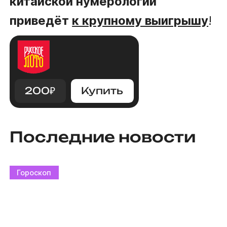
китайской нумерологии
приведёт
к крупному выигрышу
!
200
₽
Купить
Последние новости
Гороскоп